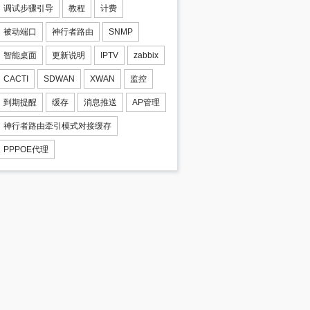
调试步骤引导
教程
计费
被动端口
神行者路由
SNMP
智能桌面
更新说明
IPTV
zabbix
CACTI
SDWAN
XWAN
监控
到期提醒
缓存
消息推送
AP管理
神行者路由牵引模式对接缓存
PPPOE代理