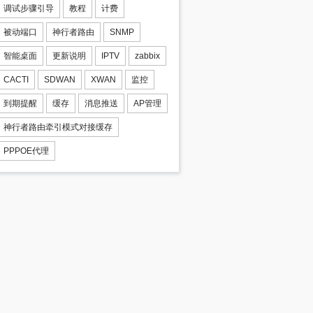
调试步骤引导
教程
计费
被动端口
神行者路由
SNMP
智能桌面
更新说明
IPTV
zabbix
CACTI
SDWAN
XWAN
监控
到期提醒
缓存
消息推送
AP管理
神行者路由牵引模式对接缓存
PPPOE代理