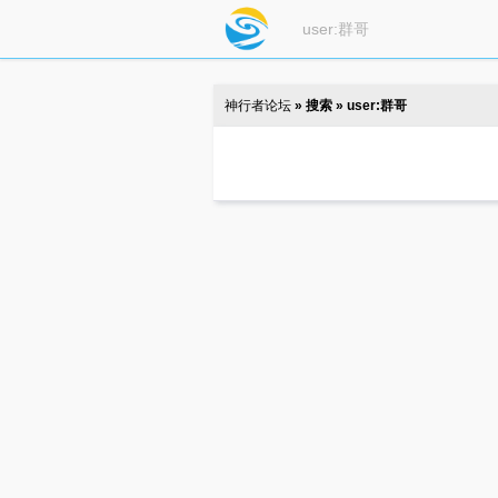
神行者论坛
» 搜索 » user:群哥