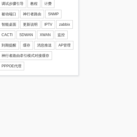
调试步骤引导
教程
计费
被动端口
神行者路由
SNMP
智能桌面
更新说明
IPTV
zabbix
CACTI
SDWAN
XWAN
监控
到期提醒
缓存
消息推送
AP管理
神行者路由牵引模式对接缓存
PPPOE代理