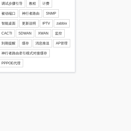
调试步骤引导
教程
计费
被动端口
神行者路由
SNMP
智能桌面
更新说明
IPTV
zabbix
CACTI
SDWAN
XWAN
监控
到期提醒
缓存
消息推送
AP管理
神行者路由牵引模式对接缓存
PPPOE代理