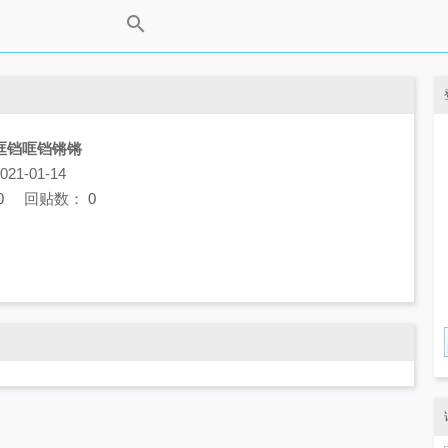
哐铛哐铛锵锵
1-01-14
0
回贴数：
0