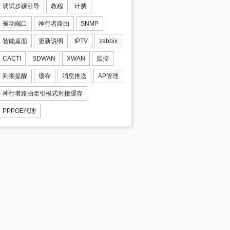
调试步骤引导
教程
计费
被动端口
神行者路由
SNMP
智能桌面
更新说明
IPTV
zabbix
CACTI
SDWAN
XWAN
监控
到期提醒
缓存
消息推送
AP管理
神行者路由牵引模式对接缓存
PPPOE代理