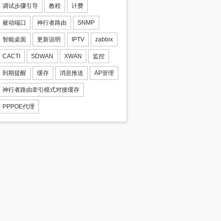
调试步骤引导
教程
计费
被动端口
神行者路由
SNMP
智能桌面
更新说明
IPTV
zabbix
CACTI
SDWAN
XWAN
监控
到期提醒
缓存
消息推送
AP管理
神行者路由牵引模式对接缓存
PPPOE代理