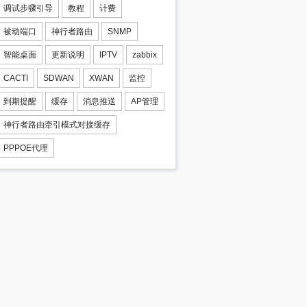
调试步骤引导
教程
计费
被动端口
神行者路由
SNMP
智能桌面
更新说明
IPTV
zabbix
CACTI
SDWAN
XWAN
监控
到期提醒
缓存
消息推送
AP管理
神行者路由牵引模式对接缓存
PPPOE代理