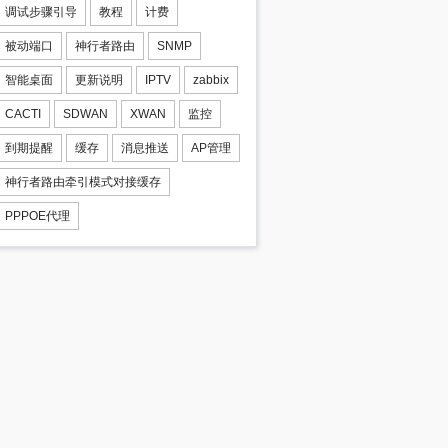
调试步骤引导
教程
计费
被动端口
神行者路由
SNMP
智能桌面
更新说明
IPTV
zabbix
CACTI
SDWAN
XWAN
监控
到期提醒
缓存
消息推送
AP管理
神行者路由牵引模式对接缓存
PPPOE代理