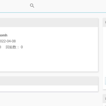
aomh
2-04-08
0
回贴数：
0