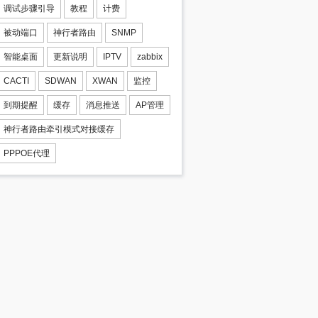
调试步骤引导
教程
计费
被动端口
神行者路由
SNMP
智能桌面
更新说明
IPTV
zabbix
CACTI
SDWAN
XWAN
监控
到期提醒
缓存
消息推送
AP管理
神行者路由牵引模式对接缓存
PPPOE代理