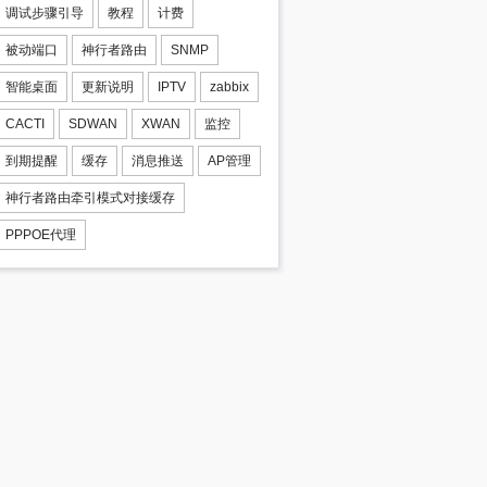
调试步骤引导
教程
计费
被动端口
神行者路由
SNMP
智能桌面
更新说明
IPTV
zabbix
CACTI
SDWAN
XWAN
监控
到期提醒
缓存
消息推送
AP管理
神行者路由牵引模式对接缓存
PPPOE代理