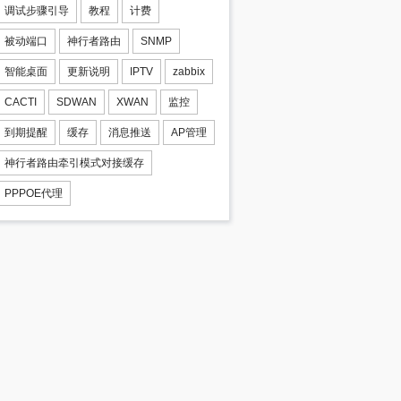
调试步骤引导
教程
计费
被动端口
神行者路由
SNMP
智能桌面
更新说明
IPTV
zabbix
CACTI
SDWAN
XWAN
监控
到期提醒
缓存
消息推送
AP管理
神行者路由牵引模式对接缓存
PPPOE代理