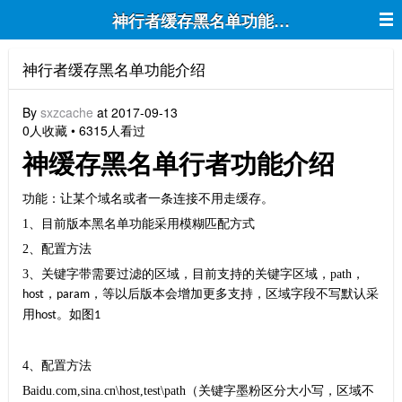
神行者缓存黑名单功能介绍
神行者缓存黑名单功能介绍
By
sxzcache
at 2017-09-13
0人收藏 • 6315人看过
神
缓存黑名单
行者功能介绍
功能：让某个域名或者一条连接不用走缓存。
1
、目前版本黑名单功能采用模糊匹配方式
2
、配置方法
3、
关键字带需要过滤的区域，目前支持的关键字区域，
path
，
，
，等以后版本会增加更多支持，区域字段不写默认采
host
param
用
。如图
host
1
4、
配置方法
Baidu.com,sina.cn\host,test\path
（关键字墨粉区分大小写，区域不